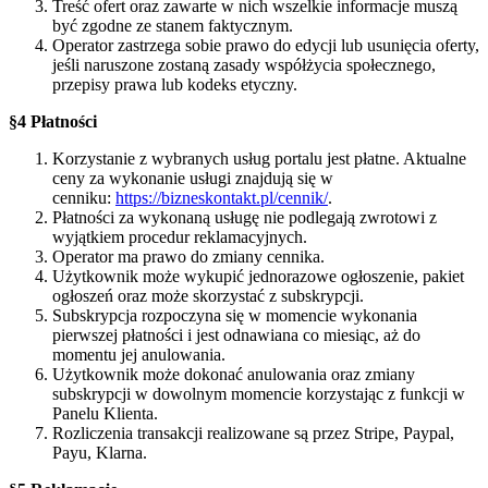
Treść ofert oraz zawarte w nich wszelkie informacje muszą
być zgodne ze stanem faktycznym.
Operator zastrzega sobie prawo do edycji lub usunięcia oferty,
jeśli naruszone zostaną zasady współżycia społecznego,
przepisy prawa lub kodeks etyczny.
§4 Płatności
Korzystanie z wybranych usług portalu jest płatne. Aktualne
ceny za wykonanie usługi znajdują się w
cenniku:
https://bizneskontakt.pl/cennik/
.
Płatności za wykonaną usługę nie podlegają zwrotowi z
wyjątkiem procedur reklamacyjnych.
Operator ma prawo do zmiany cennika.
Użytkownik może wykupić jednorazowe ogłoszenie, pakiet
ogłoszeń oraz może skorzystać z subskrypcji.
Subskrypcja rozpoczyna się w momencie wykonania
pierwszej płatności i jest odnawiana co miesiąc, aż do
momentu jej anulowania.
Użytkownik może dokonać anulowania oraz zmiany
subskrypcji w dowolnym momencie korzystając z funkcji w
Panelu Klienta.
Rozliczenia transakcji realizowane są przez Stripe, Paypal,
Payu, Klarna.