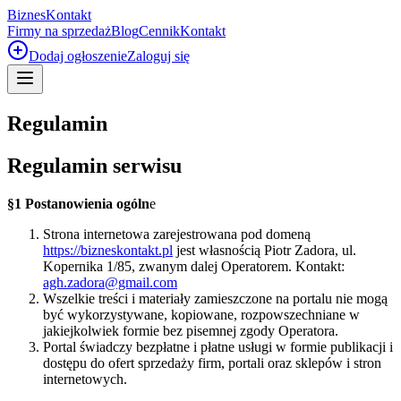
Biznes
Kontakt
Firmy na sprzedaż
Blog
Cennik
Kontakt
Dodaj ogłoszenie
Zaloguj się
Regulamin
Regulamin serwisu
§1 Postanowienia ogóln
e
Strona internetowa zarejestrowana pod domeną
https://bizneskontakt.pl
jest własnością Piotr Zadora, ul.
Kopernika 1/85, zwanym dalej Operatorem. Kontakt:
agh.zadora@gmail.com
Wszelkie treści i materiały zamieszczone na portalu nie mogą
być wykorzystywane, kopiowane, rozpowszechniane w
jakiejkolwiek formie bez pisemnej zgody Operatora.
Portal świadczy bezpłatne i płatne usługi w formie publikacji i
dostępu do ofert sprzedaży firm, portali oraz sklepów i stron
internetowych.