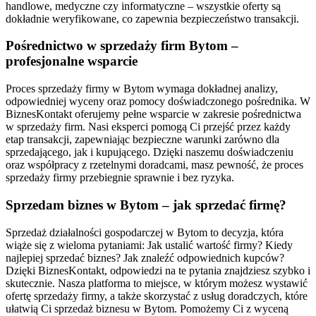
handlowe, medyczne czy informatyczne – wszystkie oferty są
dokładnie weryfikowane, co zapewnia bezpieczeństwo transakcji.
Pośrednictwo w sprzedaży firm Bytom –
profesjonalne wsparcie
Proces sprzedaży firmy w Bytom wymaga dokładnej analizy,
odpowiedniej wyceny oraz pomocy doświadczonego pośrednika. W
BiznesKontakt oferujemy pełne wsparcie w zakresie pośrednictwa
w sprzedaży firm. Nasi eksperci pomogą Ci przejść przez każdy
etap transakcji, zapewniając bezpieczne warunki zarówno dla
sprzedającego, jak i kupującego. Dzięki naszemu doświadczeniu
oraz współpracy z rzetelnymi doradcami, masz pewność, że proces
sprzedaży firmy przebiegnie sprawnie i bez ryzyka.
Sprzedam biznes w Bytom – jak sprzedać firmę?
Sprzedaż działalności gospodarczej w Bytom to decyzja, która
wiąże się z wieloma pytaniami: Jak ustalić wartość firmy? Kiedy
najlepiej sprzedać biznes? Jak znaleźć odpowiednich kupców?
Dzięki BiznesKontakt, odpowiedzi na te pytania znajdziesz szybko i
skutecznie. Nasza platforma to miejsce, w którym możesz wystawić
ofertę sprzedaży firmy, a także skorzystać z usług doradczych, które
ułatwią Ci sprzedaż biznesu w Bytom. Pomożemy Ci z wyceną