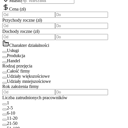
Miasto
Cena
(
zł
)
Przychody roczne
(
zł
)
Dochody roczne
(
zł
)
Charakter działalności
Usługi
Produkcja
Handel
Rodzaj przejęcia
Całość firmy
Udziały większościowe
Udziały mniejszościowe
Rok założenia firmy
Liczba zatrudnionych pracowników
1
2-5
6-10
11-20
21-50