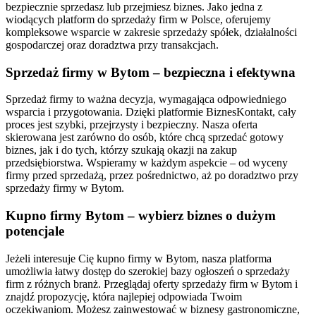
bezpiecznie sprzedasz lub przejmiesz biznes. Jako jedna z
wiodących platform do sprzedaży firm w Polsce, oferujemy
kompleksowe wsparcie w zakresie sprzedaży spółek, działalności
gospodarczej oraz doradztwa przy transakcjach.
Sprzedaż firmy w Bytom – bezpieczna i efektywna
Sprzedaż firmy to ważna decyzja, wymagająca odpowiedniego
wsparcia i przygotowania. Dzięki platformie BiznesKontakt, cały
proces jest szybki, przejrzysty i bezpieczny. Nasza oferta
skierowana jest zarówno do osób, które chcą sprzedać gotowy
biznes, jak i do tych, którzy szukają okazji na zakup
przedsiębiorstwa. Wspieramy w każdym aspekcie – od wyceny
firmy przed sprzedażą, przez pośrednictwo, aż po doradztwo przy
sprzedaży firmy w Bytom.
Kupno firmy Bytom – wybierz biznes o dużym
potencjale
Jeżeli interesuje Cię kupno firmy w Bytom, nasza platforma
umożliwia łatwy dostęp do szerokiej bazy ogłoszeń o sprzedaży
firm z różnych branż. Przeglądaj oferty sprzedaży firm w Bytom i
znajdź propozycję, która najlepiej odpowiada Twoim
oczekiwaniom. Możesz zainwestować w biznesy gastronomiczne,