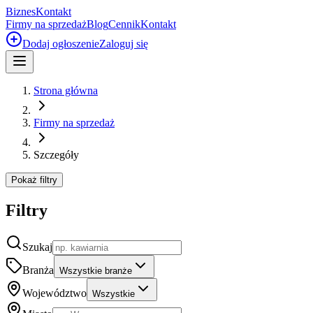
Biznes
Kontakt
Firmy na sprzedaż
Blog
Cennik
Kontakt
Dodaj ogłoszenie
Zaloguj się
Strona główna
Firmy na sprzedaż
Szczegóły
Pokaż filtry
Filtry
Szukaj
Branża
Wszystkie branże
Województwo
Wszystkie