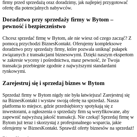
firmy przed sprzedażą oraz doradzimy, jak najlepiej przygotować
ofertę dla potencjalnych nabywców.
Doradztwo przy sprzedaży firmy w Bytom –
pewność i bezpieczeństwo
Chcesz sprzedać firmę w Bytom, ale nie wiesz od czego zacząć? Z
pomocą przychodzi BiznesKontakt. Oferujemy kompleksowe
doradztwo przy sprzedaży firmy, które pozwala uniknąć pułapek
związanych z transakcjami biznesowymi. Dzięki naszym ekspertom
w zakresie wyceny i pośrednictwa, masz pewność, że Twoja
transakcja przebiegnie zgodnie z najwyższymi standardami
rynkowymi.
Zarejestruj się i sprzedaj biznes w Bytom
Sprzedaż firmy w Bytom nigdy nie była łatwiejsza! Zarejestruj się
na BiznesKontakt i wystaw swoją ofertę na sprzedaż. Nasza
platforma to miejsce, gdzie przedsiębiorcy spotykają się z
inwestorami, a ogłoszenia o sprzedaży firm są weryfikowane, aby
zapewnić najwyższą jakość transakcji. Nie czekaj! Sprzedaj firmę w
Bytom już teraz i skorzystaj z profesjonalnego wsparcia, jakie
oferujemy w BiznesKontakt. Sprawdź oferty biznesów na sprzedaż!